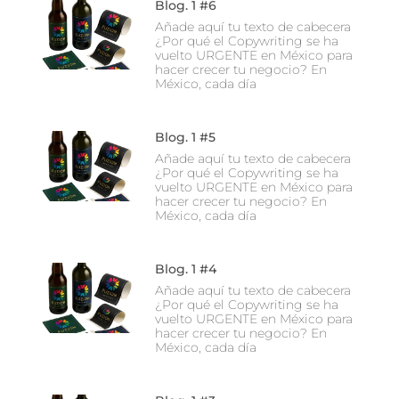
Blog. 1 #6
Añade aquí tu texto de cabecera
¿Por qué el Copywriting se ha
vuelto URGENTE en México para
hacer crecer tu negocio? En
México, cada día
Blog. 1 #5
Añade aquí tu texto de cabecera
¿Por qué el Copywriting se ha
vuelto URGENTE en México para
hacer crecer tu negocio? En
México, cada día
Blog. 1 #4
Añade aquí tu texto de cabecera
¿Por qué el Copywriting se ha
vuelto URGENTE en México para
hacer crecer tu negocio? En
México, cada día