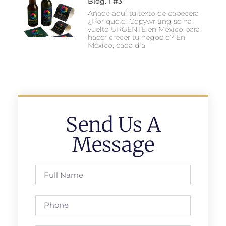
Blog. 1 #3
Añade aquí tu texto de cabecera
¿Por qué el Copywriting se ha
vuelto URGENTE en México para
hacer crecer tu negocio? En
México, cada día
Send Us A
Message