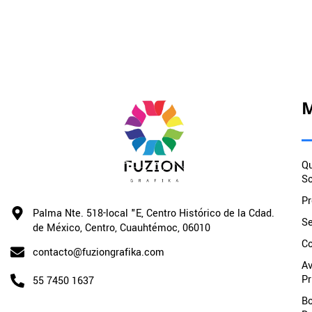
Q
S
Pr
Palma Nte. 518-local "E, Centro Histórico de la Cdad.
Se
de México, Centro, Cuauhtémoc, 06010
Co
contacto@fuziongrafika.com
Av
Pr
55 7450 1637
Bo