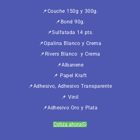
📌Couche 150g y 300g.
📌Bond 90g.
📌Sulfatada 14 pts.
📌Opalina Blanco y Crema
📌Rivers Blanco y Crema
📌Albanene
📌 Papel Kraft
📌Adhesivo, Adhesivo Transparente
📌 Vinil
📌Adhesivo Oro y Plata
Cotiza ahora