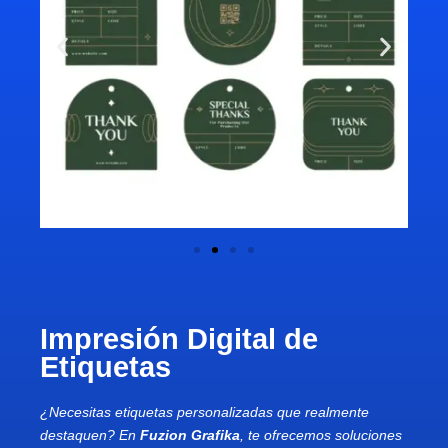
Impresión Digital de
Etiquetas
¿Necesitas etiquetas personalizadas que realmente
destaquen? En
Fuzion Grafika
, te ofrecemos soluciones