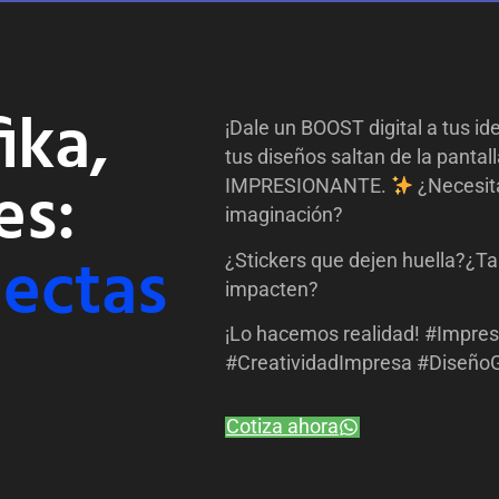
ika,
¡Dale un BOOST digital a tus id
tus diseños saltan de la pantal
es:
IMPRESIONANTE.
¿Necesita
imaginación?
ectas
¿Stickers que dejen huella?¿Ta
impacten?
¡Lo hacemos realidad! #Impre
#CreatividadImpresa #DiseñoG
Cotiza ahora