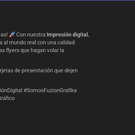
eas!
Con nuestra
Impresión digital
,
la al mundo real con una calidad
s flyers que hagan volar la
rjetas de presentación que dejen
siónDigital #SomosFuzionGrafika
ráfico