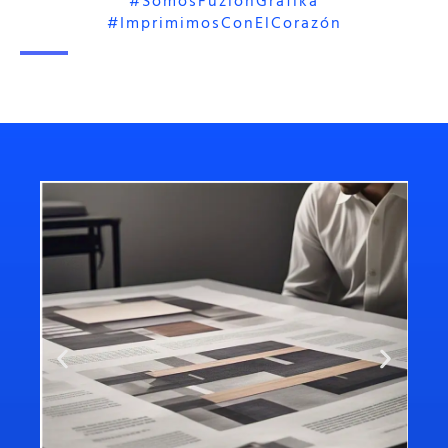
#somosFuzionGrafika
#imprimimosConElCorazón