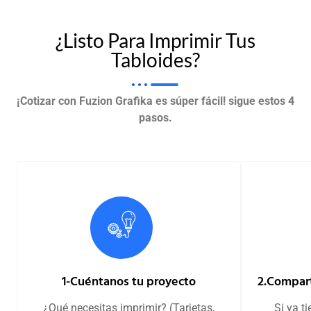
¿Listo Para Imprimir Tus
Tabloides?
¡Cotizar con Fuzion Grafika es súper fácil! sigue estos 4
pasos.
1-Cuéntanos tu proyecto
2.Compart
¿Qué necesitas imprimir? (Tarjetas,
Si ya t