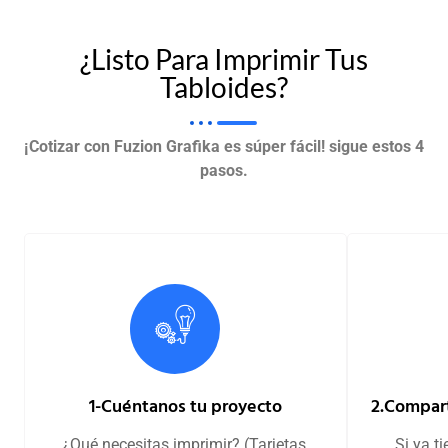
¿Listo Para Imprimir Tus
Tabloides?
¡Cotizar con Fuzion Grafika es súper fácil! sigue estos 4
pasos.
1-Cuéntanos tu proyecto
2.Compart
¿Qué necesitas imprimir? (Tarjetas,
Si ya t