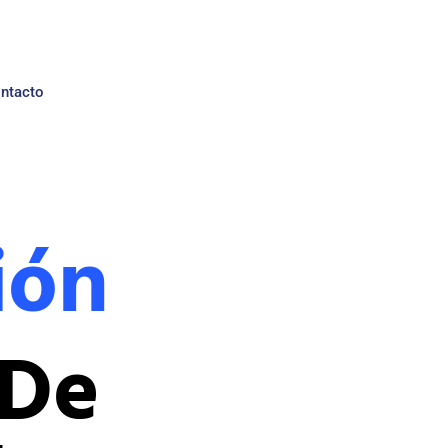
ntacto
ión
 De