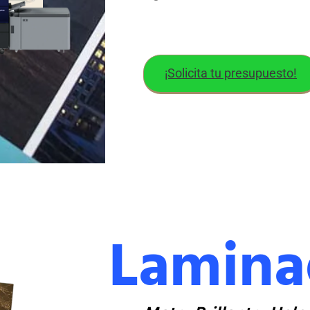
¡Solicita tu presupuesto!
Lamina