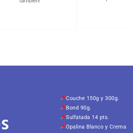
también!
Couche 150g y 300g.
Bond 90g.
s
Sulfatada 14 pts.
Opalina Blanco y Crema