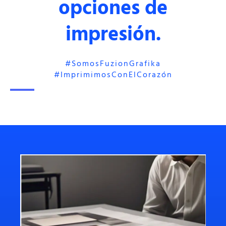
opciones de
impresión.
#somosFuzionGrafika
#imprimimosConElCorazón